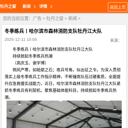
牡丹之窗
新闻
详情
返回上页
您的当前位置：
广告
>
牡丹之窗
>
新闻
>
冬季练兵丨哈尔滨市森林消防支队牡丹江大队
2025-12-11 10:04
来源：
冬季练兵丨哈尔滨市森林消防支队牡丹江大队
持续掀起冬季练兵热潮
（高庆玉、谢宇博）
朔风严寒，如砥砺之石；练兵号角，似出征之令。为深入贯彻
落实上级冬季练兵工作指示精神，不断锤炼队伍过硬素质，全面提
升应急救援实战能力，近日，哈尔滨市森林消防支队牡丹江大队紧
抓冬季练兵有利契机，聚焦基础体能科目，持续掀起冬季练兵热
潮。