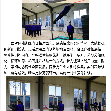
面对体能训练内容相对固化、易感枯燥的实际情况，大队积极
创新组训模式，灵活运用室内训练场地及器材，合理穿插拓展性、
趣味性训练内容。严格遵循按纲施训、循序渐进原则，采取分组强
化、循环练习、巩固提升相结合的方式，着力促进指战员力量、耐
力、柔韧与协调性全面发展。同步完善个人训练档案，实时跟踪训
练进度与成效，精准定位薄弱环节，实施针对性强化补训。