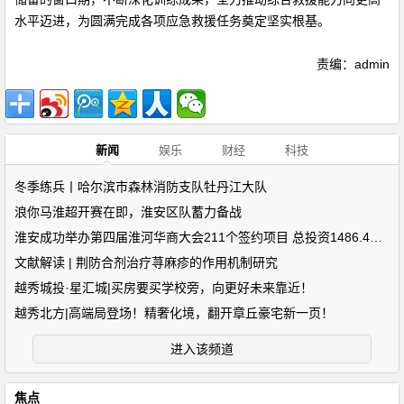
水平迈进，为圆满完成各项应急救援任务奠定坚实根基。
责编：admin
新闻
娱乐
财经
科技
冬季练兵丨哈尔滨市森林消防支队牡丹江大队
浪你马淮超开赛在即，淮安区队蓄力备战
淮安成功举办第四届淮河华商大会211个签约项目 总投资1486.4亿元
文献解读 | 荆防合剂治疗荨麻疹的作用机制研究
越秀城投·星汇城|买房要买学校旁，向更好未来靠近！
越秀北方|高端局登场！精奢化境，翻开章丘豪宅新一页！
进入该频道
焦点